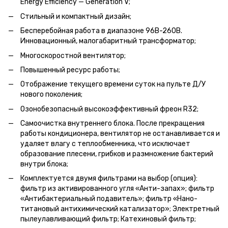
Energy Efficiency — Generation V;
Стильный и компактный дизайн;
Бесперебойная работа в диапазоне 96В-260В.
Инновационный, малогабаритный трансформатор;
Многоскоростной вентилятор;
Повышенный ресурс работы;
Отображение текущего времени суток на пульте Д/У
нового поколения;
Озонобезопасный высокоэффективный фреон R32;
Самоочистка внутреннего блока. После прекращения
работы кондиционера, вентилятор не останавливается и
удаляет влагу с теплообменника, что исключает
образование плесени, грибков и размножение бактерий
внутри блока;
Комплектуется двумя фильтрами на выбор (опция):
фильтр из активированного угля «Анти-запах»; фильтр
«Антибактериальный подавитель»; фильтр «Нано-
титановый антихимический катализатор»; Электретный
пылеулавливающий фильтр; Катехиновый фильтр;