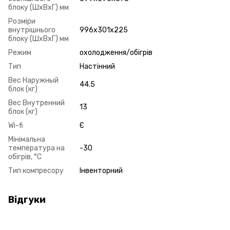
блоку (ШxВxГ) мм
Розміри
внутрішнього
996х301х225
блоку (ШxВxГ) мм
Режим
охолодження/обігрів
Тип
Настінний
Вес Наружный
44.5
блок (кг)
Вес Внутренний
13
блок (кг)
Wi-fi
Є
Мінімальна
температура на
-30
обігрів, °C
Тип компресору
Інвенторний
Відгуки