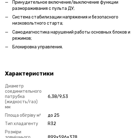
Принудительное включение/выключение функции
размораживания с пульта ДУ;
Система стабилизации напряжения и безопасного
низковольтного старта;
Самодиагностика нарушений работы основных блоков и
режимов;
Блокировка управления.
Характеристики
Диаметр
соединительного
патрубка
6,38/9,53
(жидкость/газ)
мм
Площа обігріву м²
до 25
Тип хладагенту
R32
Розміри
зовнішнього
899х596х378