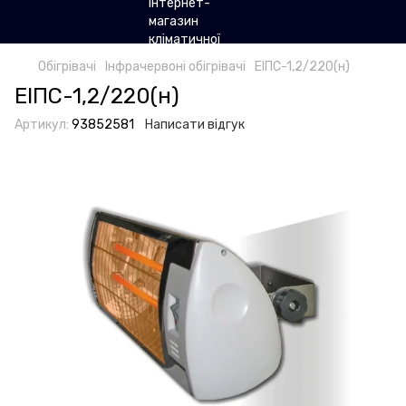
Обігрівачі
Інфрачервоні обігрівачі
ЕІПС-1,2/220(н)
ЕІПС-1,2/220(н)
Артикул:
93852581
Написати відгук