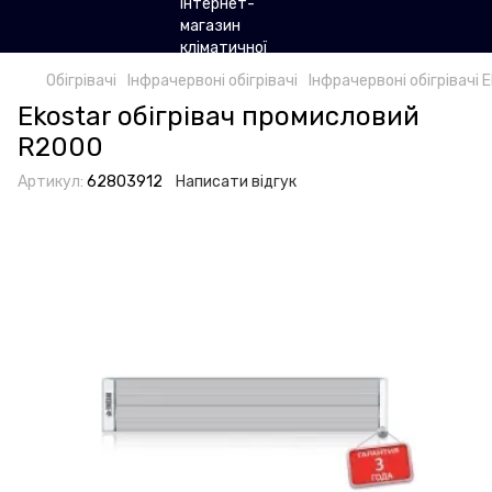
Обігрівачі
Інфрачервоні обігрівачі
Інфрачервоні обігрівачі 
Ekostar обігрівач промисловий
R2000
Артикул:
62803912
Написати відгук