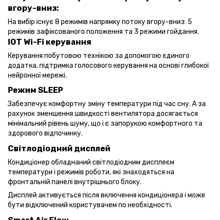
вгору-вниз:
На вибір існує 8 режимів напрямку потоку вгору-вниз: 5
режимів зафіксованого положення та 3 режими гойдання.
IOT Wi-Fi керування
Керування побутовою технікою за допомогою єдиного
додатка, підтримка голосового керування на основі глибокої
нейронної мережі.
Режим SLEEP
Забезпечує комфортну змiну температури пiд час сну. А за
рахунок зменшення швидкостi вентилятора досягається
мiнiмальний рiвень шуму, що i є запорукою комфортного та
здорового вiдпочинку.
Світлодіодний дисплей
Кондиціонер обладнаний світлодіодним дисплеєм
температури і режимів роботи, які знаходяться на
фронтальній панелі внутрішнього блоку.
Дисплей активується після включення кондиціонера і може
бути відключений користувачем по необхідності.