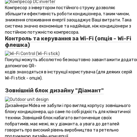
Компресор з інвертором постійного струму дозволяє
збільшити ефективність роботи кондиціонера, таким чином,
зниження споживання енергії заощаджує Ваші витрати. Така
система значно економніше та надійніше, ніж кондиціонери з
постійною потужністю компресора.
Контроль та керування за Wi-Fi (опція - Wi-Fi
флешка)
Покупці можуть абсолютно безкоштовно завантажити додаток
допомогою QR-
кодів знаходяться в інструкції користувача (для деяких серій
Wi-Fi stick - опція).
Зовнішній блок дизайну "Діамант"
Дизайнери Midea не забули і про вигляд корпусу зовнішнього
блоку кондиціонера, що саме по собі рідкість для кліматичної
техніки. Зовнішній блок набагато витонченіше своїх
побратимів, має межі, як у діаманта, а увага до деталей
говорить про високий рівень виробництва та ретельно
продуманою дизайн-концепції.