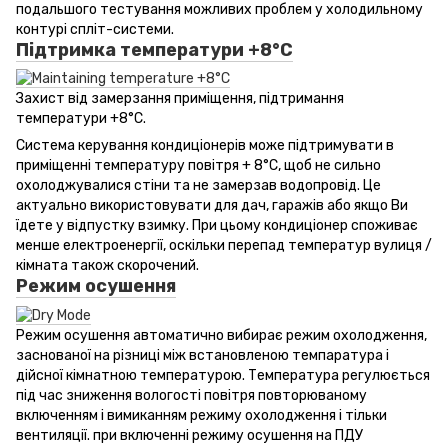
подальшого тестування можливих проблем у холодильному
контурі спліт-системи.
Підтримка температури +8°С
Захист від замерзання приміщення, підтримання
температури +8°С.
Система керування кондиціонерів може підтримувати в
приміщенні температуру повітря + 8°С, щоб не сильно
охолоджувалися стіни та не замерзав водопровід. Це
актуально використовувати для дач, гаражів або якщо Ви
їдете у відпустку взимку. При цьому кондиціонер споживає
менше електроенергії, оскільки перепад температур вулиця /
кімната також скорочений.
Режим осушення
Режим осушення автоматично вибирає режим охолодження,
заснованої на різниці між встановленою темпаратура і
дійсної кімнатною температурою. Температура регулюється
під час зниження вологості повітря повторюваному
включенням і вимиканням режиму охолодження і тільки
вентиляції. при включенні режиму осушення на ПДУ