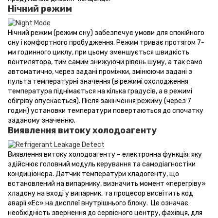
Нічний режим
Нічний режим (режим сну) забезпечує умови для спокійного
сну і комфортного пробудження. Режим триває протягом 7-
ми годинного циклу, при цьому зменшується швидкість
вентилятора, тим самим знижуючи рівень шуму, а так само
автоматично, через задані проміжки, змінюючи задані з
пульта температурні значення (в режимі охолодження
температура піднімається на кілька градусів, а в режимі
обігріву опускається). Після закінчення режиму (через 7
годин) установки температури повертаються до спочатку
заданому значенню.
Виявлення витоку холодоагенту
Виявлення витоку холодоагенту – електронна функція, яку
здійснює головний модуль керування та самодіагностіки
кондиціонера. Датчик температури хладогенту, що
встановлений на випарнику, визначить момент «перегріву»
хладону на вході у випарник, та процесор висвітить код
аварії «Ес» на дисплеї внутрішнього блоку. Це означає
необхідність звернення до сервісного центру, фахівця, для