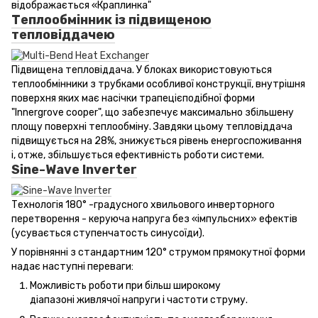
відображається «Краплинка"
Теплообмінник із підвищеною
тепловіддачею
Підвищена тепловіддача. У блоках використовуються
теплообмінники з трубками особливої конструкції, внутрішня
поверхня яких має насічки трапецієподібної форми
"Innergrove cooper", що забезпечує максимально збільшену
площу поверхні теплообміну. Завдяки цьому тепловіддача
підвищується на 28%, знижується рівень енергоспоживання
і, отже, збільшується ефективність роботи системи.
Sine-Wave Inverter
Технологія 180° -градусного хвильового инверторного
перетворення - керуюча напруга без «імпульсних» ефектів
(усувається ступенчатость синусоїди).
У порівнянні з стандартним 120° струмом прямокутної форми
надає наступні переваги:
Можливість роботи при більш широкому
діапазоні живлячої напруги і частоти струму.