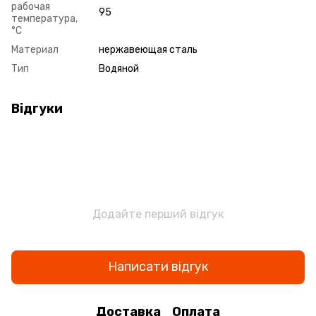
рабочая
95
температура,
°С
Материал
нержавеющая сталь
Тип
Водяной
Відгуки
Додайте перший відгук
Написати відгук
Доставка
Оплата