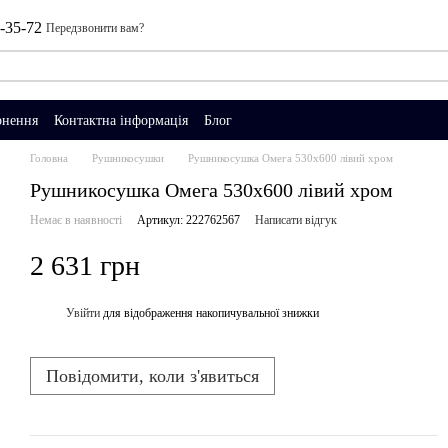
0-35-72
Передзвонити вам?
рнення
Контактна інформація
Блог
Головна
Рушникосушки
Рушникосушка Омега 530х600 лівий хром
Рушникосушка Омега 530х600 лівий хром
Немає в наявності
Артикул: 222762567
Написати відгук
2 631 грн
Увійти
для відображення накопичувальної знижки
%
Повідомити, коли з'явиться