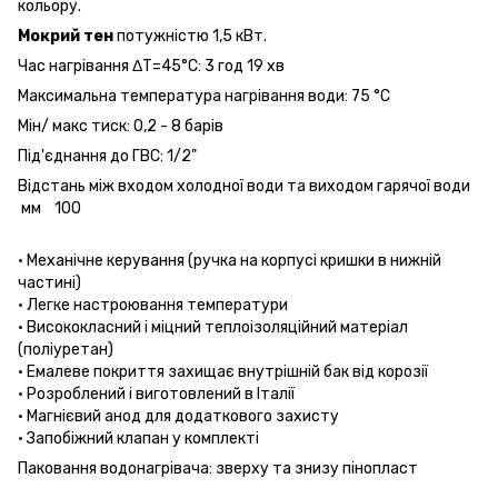
кольору.
Мокрий тен
потужністю 1,5 кВт.
Час нагрівання ΔT=45°С: 3 год 19 хв
Максимальна температура нагрівання води: 75 °С
Мін/ макс тиск: 0,2 - 8 барів
Під'єднання до ГВС: 1/2"
Відстань між входом холодної води та виходом гарячої води
мм 100
• Механічне керування (ручка на корпусі кришки в нижній
частині)
• Легке настроювання температури
• Висококласний і міцний теплоізоляційний матеріал
(поліуретан)
• Емалеве покриття захищає внутрішній бак від корозії
• Розроблений і виготовлений в Італії
• Магнієвий анод для додаткового захисту
• Запобіжний клапан у комплекті
Паковання водонагрівача: зверху та знизу пінопласт