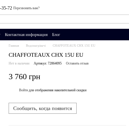
0-35-72
Перезвонить вам?
т
Контактная информация
Блог
Главная
Водонагрівачі
CHAFFOTEAUX CHX 15U EU
CHAFFOTEAUX CHX 15U EU
Нет в наличии
Артикул: 72864095
Оставить отзыв
3 760 грн
Войти
для отображения накопительной скидки
%
Сообщить, когда появится