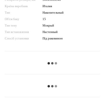
Країна виробник
Италия
Тип
Накопительный
Об'єм баку
15
Тип тену
Мокрый
Тип встановлення
Настенный
Спосіб установки
Під раковиною