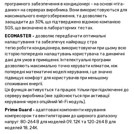
програмного забезпечення в кондиціонері – на основі «гіга-
даних» на серверах виробника. Вони використовуються для
максимального енергозбереження, та дозволяють
заощадити до 30%, що підтверджено відомою компанією
SGS, що визначено в лабораторних тестах.
ECOMASTER -
дозволяє передбачати оптимальні
налаштування та забезпечує найкращу стра
тегію роботи кондиціонера, використовуючи при цьому всю
історію попередніх налаштувань користувача та динамічні
дані для умов в приміщенні. Інтелектуальні програми
дозволяють максимально точно керувати кліматом, ніж
попередні математичні моделі керування, і це значно
підвищує комфорт для користувачів при меньшому
споживанні енергії.
Ця функція активується та працює тільки при підключенні до
серверу виробника (яке здійснюється при активації
керування через опційний Wi-Fi модуль).
Prime Guard -
адаптовані компоненти керування
компресором та вентиляторами до широкого діапазону
напруг: 80-264 В для моделей 09, 12К та 120-264 В для
моделей 18, 24К.