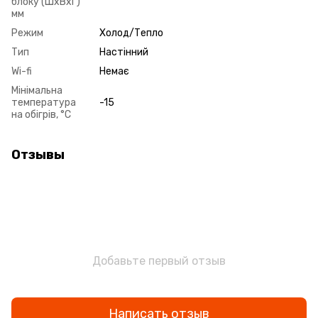
блоку (ШxВxГ)
мм
Режим
Холод/Тепло
Тип
Настінний
Wi-fi
Немає
Мінімальна
температура
-15
на обігрів, °C
Отзывы
Добавьте первый отзыв
Написать отзыв