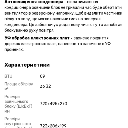
Автоочищення конденсера -
після вимкнення
кондиціонера зовнішній блок нетривалий час буде обертати
вентилятор в реверсному напрямку, щоб видалити частинки
піску та пилу, що могли накопичитися на поверхні
конденсера. Це забезпечує додаткову чистоту та запобігає
блокуванню руху повітря.
УФ обробка електронних плат -
захисне покриття
доріжок електронних плат, нанесене та запечене в УФ
променях.
Характеристики
BTU
09
Площа обігріву
до 32
м²
Розміри
зовнішнього
720x495x270
блоку (ШxВxГ)
мм
Розміри
внутрішнього
723x286x199