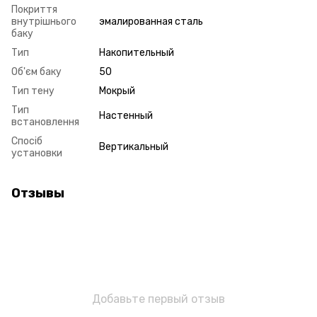
Покриття
внутрішнього
эмалированная сталь
баку
Тип
Накопительный
Об'єм баку
50
Тип тену
Мокрый
Тип
Настенный
встановлення
Спосіб
Вертикальный
установки
Отзывы
Добавьте первый отзыв