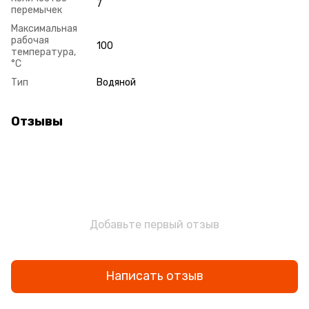
7
перемычек
Максимальная
рабочая
100
температура,
°С
Тип
Водяной
Отзывы
Добавьте первый отзыв
Написать отзыв