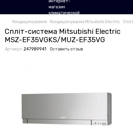
Кондиціонування
Кондиціонування Mitsubishi Electric
Сплі
Спліт-система Mitsubishi Electric
MSZ-EF35VGKS/MUZ-EF35VG
Артикул:
247989941
Оставить отзыв