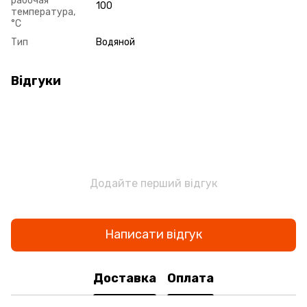
рабочая
100
температура,
°С
Тип
Водяной
Відгуки
Додайте перший відгук
Написати відгук
Доставка
Оплата