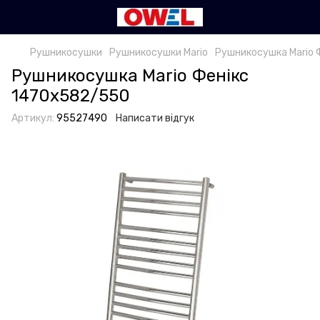
Рушникосушки
Рушникосушки Mario
Рушникосушка Mario 
Рушникосушка Mario Фенікс
1470х582/550
Артикул:
95527490
Написати відгук