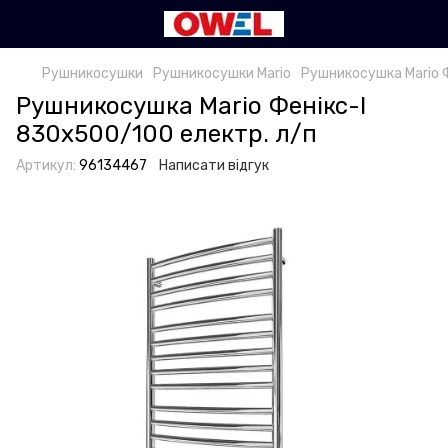
Рушникосушки
Рушникосушки Mario
Рушникосушка Mario Ф
Рушникосушка Mario Фенікс-I
830х500/100 електр. л/п
Артикул:
96134467
Написати відгук