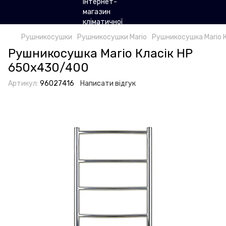
Рушникосушки
Рушникосушки Mario
Рушникосушка Mario 
Рушникосушка Mario Класік НР
650х430/400
Артикул:
96027416
Написати відгук