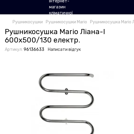
Рушникосушки
Рушникосушки Mario
Рушникосушка Mario Л
Рушникосушка Mario Ліана-І
600х500/130 електр.
Артикул:
96136633
Написати відгук