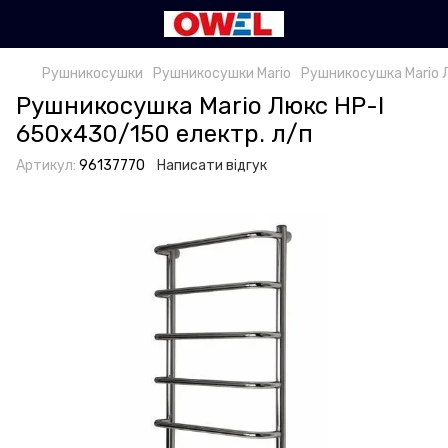
Рушникосушки
Рушникосушки Mario
Рушникосушка Mario 
Рушникосушка Mario Люкс НР-І
650х430/150 електр. л/п
Артикул:
96137770
Написати відгук