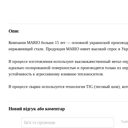
Опис
Компания MARIO больше 15 лет ― основной украинский производит
нержавеющей стали. Продукция MARIO имеет высокий спрос в Укра
В процессе изготовления используют высококачественный метал п
идеально полированной поверхностью и производятся только из не
устойчивость к агрессивному влиянию теплоносителя.
В процессе сварки используется технология TIG (тиговый шов), кот
Новий відгук або коментар
Увій