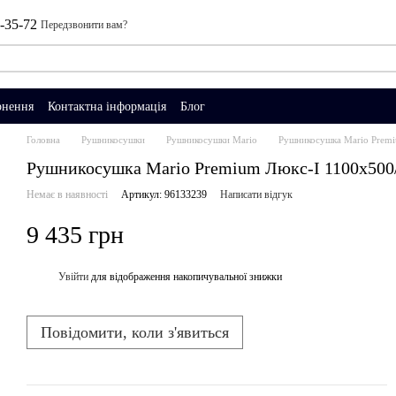
0-35-72
Передзвонити вам?
рнення
Контактна інформація
Блог
Головна
Рушникосушки
Рушникосушки Mario
Рушникосушка Mario Premi
Рушникосушка Mario Premium Люкс-I 1100х500/
Немає в наявності
Артикул: 96133239
Написати відгук
9 435 грн
Увійти
для відображення накопичувальної знижки
%
Повідомити, коли з'явиться