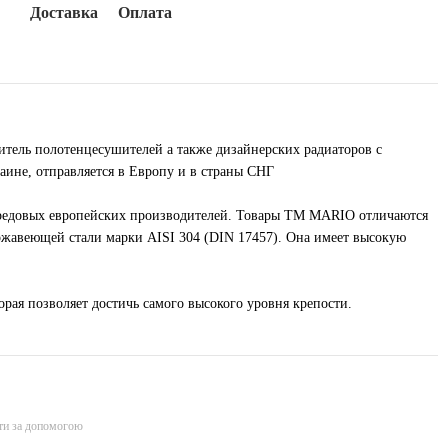
Доставка
Оплата
ель полотенцесушителей а также дизайнерских радиаторов с
ине, отправляется в Европу и в страны СНГ
ередовых европейских производителей. Товары ТМ MARIO отличаются
ржавеющей стали марки AISI 304 (DIN 17457). Она имеет высокую
орая позволяет достичь самого высокого уровня крепости.
ти за допомогою