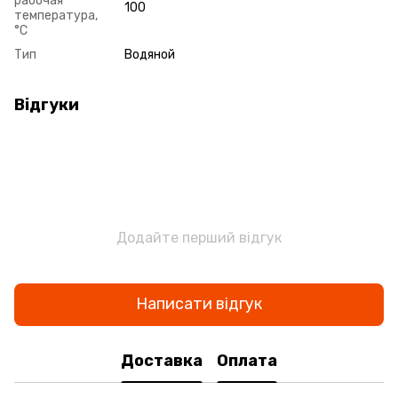
рабочая
100
температура,
°С
Тип
Водяной
Відгуки
Додайте перший відгук
Написати відгук
Доставка
Оплата