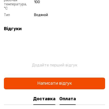
рабочая
100
температура,
°С
Тип
Водяной
Відгуки
Додайте перший відгук
Написати відгук
Доставка
Оплата