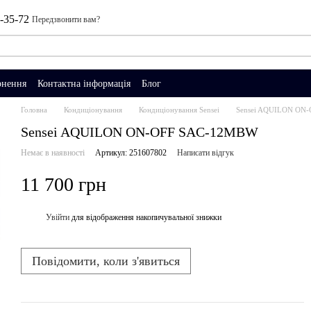
0-35-72
Передзвонити вам?
рнення
Контактна інформація
Блог
Головна
Кондиціонування
Кондиціонування Sensei
Sensei AQUILON ON
Sensei AQUILON ON-OFF SAC-12MBW
Немає в наявності
Артикул: 251607802
Написати відгук
11 700 грн
Увійти
для відображення накопичувальної знижки
%
Повідомити, коли з'явиться