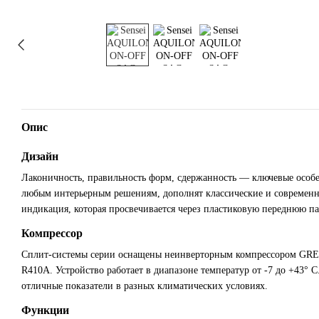
Опис
Дизайн
Лаконичность, правильность форм, сдержанность — ключевые особ
любым интерьерным решениям, дополнят классические и современ
индикация, которая просвечивается через пластиковую переднюю па
Компрессор
Сплит-системы серии оснащены неинверторным компрессором GRE
R410A. Устройство работает в диапазоне температур от -7 до +43°
отличные показатели в разных климатических условиях.
Функции