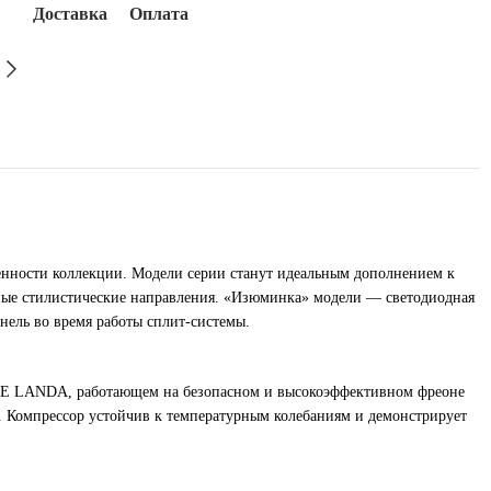
Доставка
Оплата
енности коллекции. Модели серии станут идеальным дополнением к
ные стилистические направления. «Изюминка» модели — светодиодная
нель во время работы сплит-системы.
E LANDA, работающем на безопасном и высокоэффективном фреоне
 С. Компрессор устойчив к температурным колебаниям и демонстрирует