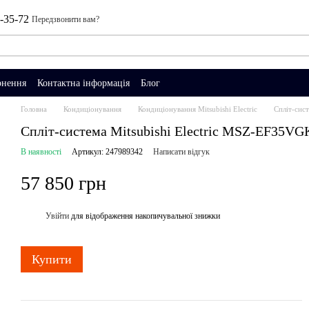
0-35-72
Передзвонити вам?
рнення
Контактна інформація
Блог
Головна
Кондиціонування
Кондиціонування Mitsubishi Electric
Спліт-сис
Спліт-система Mitsubishi Electric MSZ-EF3
В наявності
Артикул: 247989342
Написати відгук
57 850 грн
Увійти
для відображення накопичувальної знижки
%
Купити