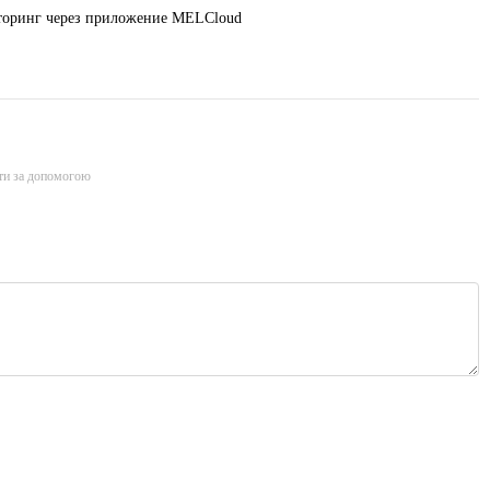
торинг через приложение MELCloud
ти за допомогою