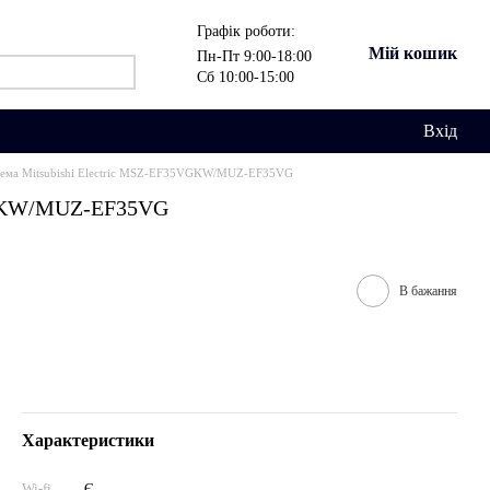
Графік роботи:
Мій кошик
Пн-Пт 9:00-18:00
Сб 10:00-15:00
Вхід
тема Mitsubishi Electric MSZ-EF35VGKW/MUZ-EF35VG
5VGKW/MUZ-EF35VG
В бажання
Характеристики
Wi-fi
Є