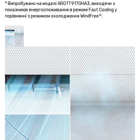
* Випробувано на моделі AR07T9170HA3, виходячи з
показників енергоспоживання в режимі Fast Cooling у
порівнянні з режимом охолодження WindFree™.