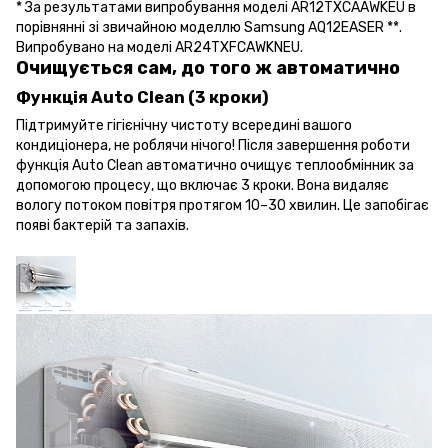
* За результатами випробування моделі AR12TXCAAWKEU в
порівнянні зі звичайною моделлю Samsung AQ12EASER **.
Випробувано на моделі AR24TXFCAWKNEU.
Очищується сам, до того ж автоматично
Функція Auto Clean (3 кроки)
Підтримуйте гігієнічну чистоту всередині вашого
кондиціонера, не роблячи нічого! Після завершення роботи
функція Auto Clean автоматично очищує теплообмінник за
допомогою процесу, що включає 3 кроки. Вона видаляє
вологу потоком повітря протягом 10–30 хвилин. Це запобігає
появі бактерій та запахів.