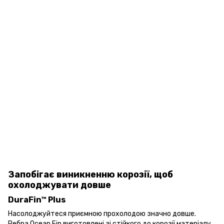
Запобігає виникненню корозії, щоб
охолоджувати довше
DuraFin™ Plus
Насолоджуйтеся приємною прохолодою значно довше.
Ребра Ocean Fin виготовлені зі стійкого до корозії матеріалу,