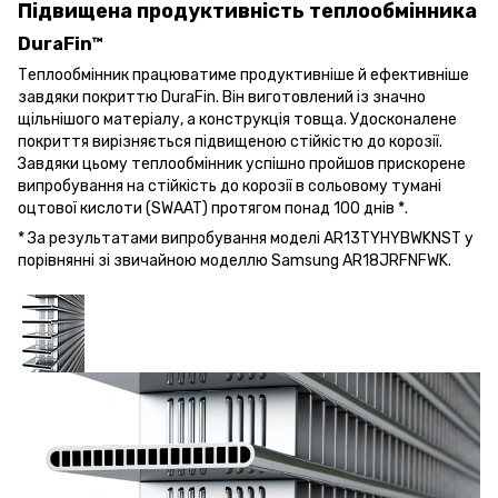
Підвищена продуктивність теплообмінника
DuraFin™
Теплообмінник працюватиме продуктивніше й ефективніше
завдяки покриттю DuraFin. Він виготовлений із значно
щільнішого матеріалу, а конструкція товща. Удосконалене
покриття вирізняється підвищеною стійкістю до корозії.
Завдяки цьому теплообмінник успішно пройшов прискорене
випробування на стійкість до корозії в сольовому тумані
оцтової кислоти (SWAAT) протягом понад 100 днів *.
* За результатами випробування моделі AR13TYHYBWKNST у
порівнянні зі звичайною моделлю Samsung AR18JRFNFWK.