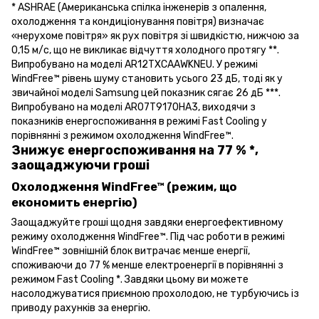
* ASHRAE (Американська спілка інженерів з опалення,
охолодження та кондиціонування повітря) визначає
«нерухоме повітря» як рух повітря зі швидкістю, нижчою за
0,15 м/с, що не викликає відчуття холодного протягу **.
Випробувано на моделі AR12TXCAAWKNEU. У режимі
WindFree™ рівень шуму становить усього 23 дБ, тоді як у
звичайної моделі Samsung цей показник сягає 26 дБ ***.
Випробувано на моделі AR07T9170HA3, виходячи з
показників енергоспоживання в режимі Fast Cooling у
порівнянні з режимом охолодження WindFree™.
Знижує енергоспоживання на 77 % *,
заощаджуючи гроші
Охолодження WindFree™ (режим, що
економить енергію)
Заощаджуйте гроші щодня завдяки енергоефективному
режиму охолодження WindFree™. Під час роботи в режимі
WindFree™ зовнішній блок витрачає менше енергії,
споживаючи до 77 % менше електроенергії в порівнянні з
режимом Fast Cooling *. Завдяки цьому ви можете
насолоджуватися приємною прохолодою, не турбуючись із
приводу рахунків за енергію.