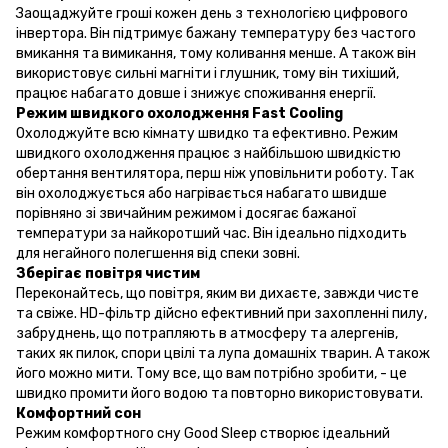
Заощаджуйте гроші кожен день з технологією цифрового
інвертора. Він підтримує бажану температуру без частого
вмикання та вимикання, тому коливання менше. А також він
використовує сильні магніти і глушник, тому він тихіший,
працює набагато довше і знижує споживання енергії.
Режим швидкого охолодження Fast Cooling
Охолоджуйте всю кімнату швидко та ефективно. Режим
швидкого охолодження працює з найбільшою швидкістю
обертання вентилятора, перш ніж уповільнити роботу. Так
він охолоджується або нагрівається набагато швидше
порівняно зі звичайним режимом і досягає бажаної
температури за найкоротший час. Він ідеально підходить
для негайного полегшення від спеки зовні.
Зберігає повітря чистим
Переконайтесь, що повітря, яким ви дихаєте, завжди чисте
та свіже. HD-фільтр дійсно ефективний при захопленні пилу,
забруднень, що потрапляють в атмосферу та алергенів,
таких як пилок, спори цвілі та лупа домашніх тварин. А також
його можно мити. Тому все, що вам потрібно зробити, - це
швидко промити його водою та повторно використовувати.
Комфортний сон
Режим комфортного сну Good Sleep створює ідеальний