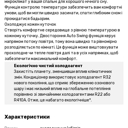
мікроклімат у вашій спальні для хорошого нічного сну.
Функція контролю температури забезпечить вам комфортні
умови, щоб ви могли швидко засинати, спати глибоким сном і
прокидатися бадьорим.
Охолоджує кожен куточок
Створіть комфортне середовище з рівною температурою в
кожному куточку. Двостороння Auto Swing функція керує
напрямом потоку повітря, тому вона швидко та рівномірно
розподіляється по кімнаті. Ця функція може виштовхувати
прохолодне чи тепле повітря далі та в усіх напрямках, щоб
забезпечити максимальний комфорт.
Екологічно чистий холодоагент
Захистіть планету, зменшивши вплив кліматичних
змін. Кондиціонер використовує холодоагент R32
нового покоління, що сприяє збереженню озонового
шару і має низький вплив на глобальне потепління
порівняно зі звичайними холодоагентами R22 або
R410A. Отже, це набагато екологічніше*.
Характеристики