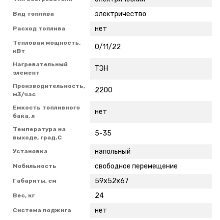
электричество
Вид топлива
нет
Расход топлива
Тепловая мощность,
0/11/22
кВт
Нагревательный
ТЭН
элемент
Производительность,
2200
м3/час
Емкость топливного
нет
бака, л
Температура на
5-35
выходе, град.С
напольный
Установка
свободное перемещение
Мобильность
59х52х67
Габариты, см
24
Вес, кг
нет
Система поджига