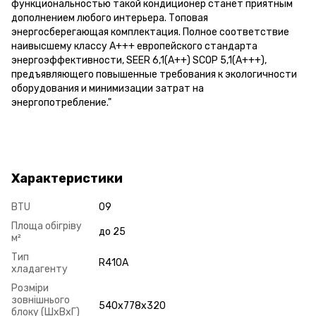
функциональностью такой кондиционер станет приятным
дополнением любого интерьера. Топовая
энергосберегающая комплектация. Полное соответствие
наивысшему классу А+++ европейского стандарта
энергоэффективности, SEER 6,1(А++) SCOP 5,1(А+++),
предъявляющего повышенные требования к экологичности
оборудования и минимизации затрат на
энергопотребление."
Характеристики
BTU
09
Площа обігріву
до 25
м²
Тип
R410A
хладагенту
Розміри
зовнішнього
540x778x320
блоку (ШxВxГ)