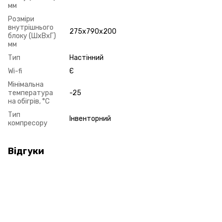
мм
Розміри
внутрішнього
275x790x200
блоку (ШxВxГ)
мм
Тип
Настінний
Wi-fi
Є
Мінімальна
температура
-25
на обігрів, °C
Тип
Інвенторний
компресору
Відгуки