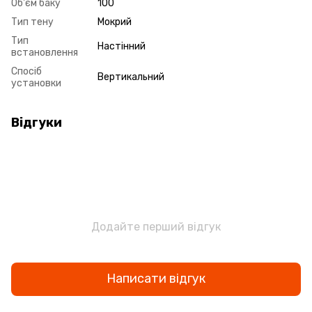
Об'єм баку
100
Тип тену
Мокрий
Тип
Настінний
встановлення
Спосіб
Вертикальний
установки
Відгуки
Додайте перший відгук
Написати відгук