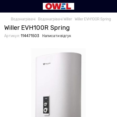
Водонагрівачі
Водонагрівачі Willer
Willer EVH100R Spring
Willer EVH100R Spring
Артикул:
114471503
Написати відгук