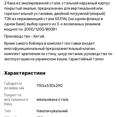
2 бака из эмалированной стали,
стальной наружный корпус
покрытый эмалью, предназначен для вертикальной или
горизонтальной установки, двойной погружной (мокрый)
ТЭН из нержавеющей стали SS316L (на одном фланце в
одном баке), выбор одного из 3-х возможных режимов
мощности: 2000/1200/800Вт.
Производство - Китай.
Кроме самого бойлера в комплект поставки входит
многофункциональный предохранительный клапан,
комплект крепления на стену, шнур питания, руководство по
эксплуатации на украинском языке, гарантийный талон.
Характеристики
Габаритні
1155x530x290
розміри, мм
Покриття
внутрішнього
емальована сталь
баку
Тип
Накопичувальний