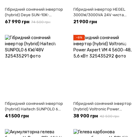
Гібридний сонячний інвертор
Гібридний інвертор HEGEL
(hybrid) Deye SUN-10K-
3000W/3000VA 24V чиста
SG01HP3-EU-AM2
синусоїда
67 990 грн
21 900 грн
74 500 грн
−8%
Гібридний сонячний інвертор
Гібридний сонячний інвертор
(hybrid) Haitech SUNPOLO 6
(hybrid) Voltronic Power
KW/48V
Axpert VM 4 5600-48, 5,6 кВт
41 500 грн
38 900 грн
42 500 грн