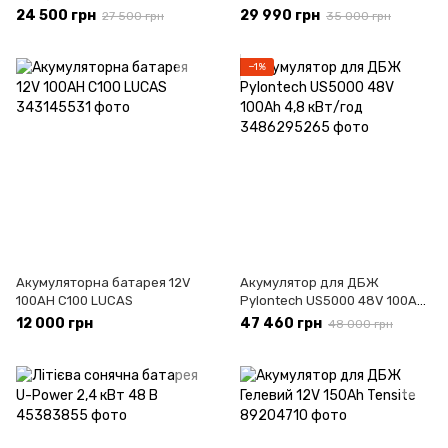
2,4 кВт/ч
24 500 грн
29 990 грн
27 500 грн
35 000 грн
−1%
Акумуляторна батарея 12V
Акумулятор для ДБЖ
100AH ​​​​C100 LUCAS
Pylontech US5000 48V 100Ah
4,8 кВт/год
12 000 грн
47 460 грн
48 000 грн