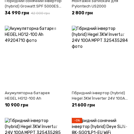
Гібридний сонячний інвертор
Монтажні затискачі для
(hybrid) Growatt SPF 5000ES
Pylontech US2000
Wi-Fi
34 990 грн
2 800 грн
42 000 грн
Акумуляторна батарея
Гібридний інвертор (hybrid)
HEGEL HG12-100 Ah
Hegel 3KW İnverter 24V 100A
MPPT
10 900 грн
21 600 грн
−3%