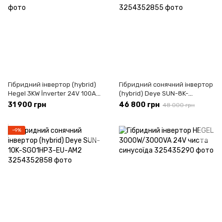
Гібридний інвертор (hybrid)
Гібридний сонячний інвертор
Hegel 3KW İnverter 24V 100A
(hybrid) Deye SUN-8K-
MPPT
SG01LP1-EU WiFi
31 900 грн
46 800 грн
48 000 грн
−9%