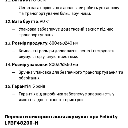
Вага нетто
: 85 кг
Легка вага порівняно з аналогами робить установку
та транспортування більш зручними.
Вага брутто
: 90 кг
Упаковка забезпечує додатковий захист під час
транспортування.
Розмір продукту
: 680
480
240 мм
Компактні розміри дозволяють легко інтегрувати
акумулятор у існуючі системи.
Розмір упаковки
: 800
600
350 мм
Зручна упаковка для безпечного транспортування та
зберігання.
Гарантія
: 5 років
Гарантія від виробника забезпечує впевненість у
якості та довговічності пристрою.
Переваги використання акумулятора Felicity
LPBF48200-H