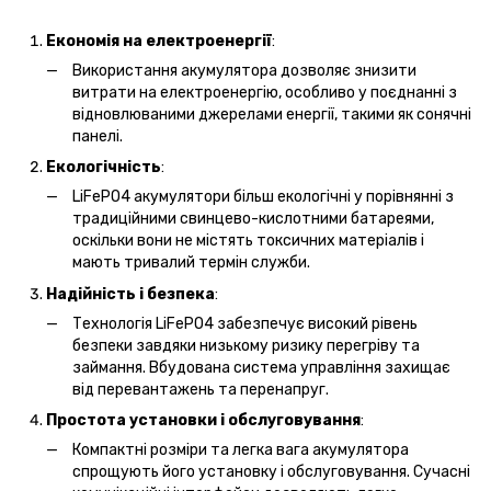
Економія на електроенергії
:
Використання акумулятора дозволяє знизити
витрати на електроенергію, особливо у поєднанні з
відновлюваними джерелами енергії, такими як сонячні
панелі.
Екологічність
:
LiFePO4 акумулятори більш екологічні у порівнянні з
традиційними свинцево-кислотними батареями,
оскільки вони не містять токсичних матеріалів і
мають тривалий термін служби.
Надійність і безпека
:
Технологія LiFePO4 забезпечує високий рівень
безпеки завдяки низькому ризику перегріву та
займання. Вбудована система управління захищає
від перевантажень та перенапруг.
Простота установки і обслуговування
:
Компактні розміри та легка вага акумулятора
спрощують його установку і обслуговування. Сучасні