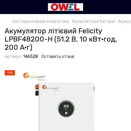
Альтернативная энергетика
Акумуляторні батареї
Акумул
Акумулятор літієвий Felicity
LPBF48200-H (51.2 В, 10 кВт·год,
200 А·г)
Артикул:
146528
Оставить отзыв
−9%