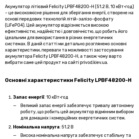
Акумулятор літієвий Felicity LPBF48200-H (51.2 В, 10 кВт·год)
– це високоякісне рішення для зберігання енергії, створене на
основі передових технологій літій-залізо-фосфату
(LiFePO4). Цей акумулятор відрізняється високою
ефективністю, надійністю і довговічністю, що робить його
ідеальним для використання в різних енергетичних
системах. В даній статті ми детально розглянемо основні
характеристики, переваги та можливості застосування
акумулятора Felicity LPBF48200-H, а також чому варто
вибрати саме цей продукт на сайті privod.kiev.ua.
Основні характеристики Felicity LPBF48200-H
Запас енергії
: 10 кВт·год
Великий запас енергії забезпечує тривалу автономну
роботу, що робить цей акумулятор відмінним вибором
для домашніх і комерційних енергетичних систем.
Номінальна напруга
: 51.2 В
Висока номінальна напруга забезпечує стабільну та