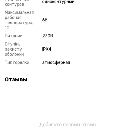
одноконтурный
контуров
Максимальная
рабочая
65
температура,
°С
Питание
230В
Ступінь
захисту
IPX4
оболонки
Тип горелки
атмосферная
Отзывы
Добавьте первый отзыв