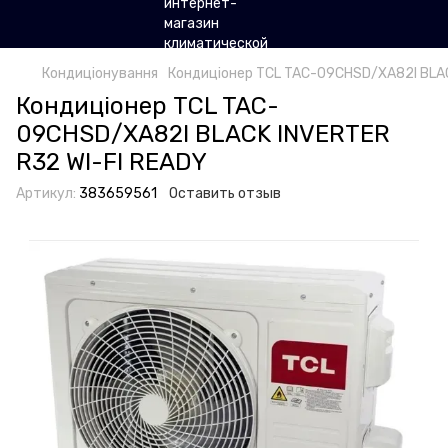
Кондиціонування
Кондиціонер TCL TAC-09CHSD/XA82I BLAC
Кондиціонер TCL TAC-
09CHSD/XA82I BLACK INVERTER
R32 WI-FI READY
Артикул:
383659561
Оставить отзыв