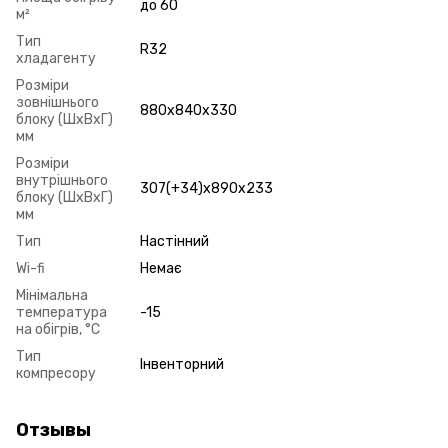
до 60
м²
Тип
R32
хладагенту
Розміри
зовнішнього
880x840x330
блоку (ШxВxГ)
мм
Розміри
внутрішнього
307(+34)x890x233
блоку (ШxВxГ)
мм
Тип
Настінний
Wi-fi
Немає
Мінімальна
температура
-15
на обігрів, °C
Тип
Інвенторний
компресору
Отзывы