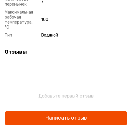
7
перемычек
Максимальная
рабочая
100
температура,
°С
Тип
Водяной
Отзывы
Добавьте первый отзыв
Написать отзыв