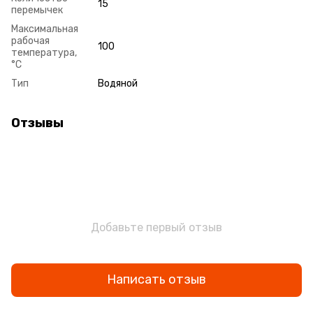
15
перемычек
Максимальная
рабочая
100
температура,
°С
Тип
Водяной
Отзывы
Добавьте первый отзыв
Написать отзыв