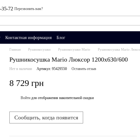
0-35-72
Перезвонить вам?
т
Контактная информация
Блог
Главная
Рушникосушки
Рушникосушки Mario
Рушникосушка Mario Люкс
Рушникосушка Mario Люксор 1200х630/600
Нет в наличии
Артикул: 95429550
Оставить отзыв
8 729 грн
Войти
для отображения накопительной скидки
%
Сообщить, когда появится