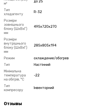
до 25
м²
Тип
R-32
хладагенту
Розміри
зовнішнього
495х720х270
блоку (ШxВxГ)
мм
Розміри
внутрішнього
285х805х194
блоку (ШxВxГ)
мм
Режим
охлаждение/обогрев
Тип
Настінний
Мінімальна
температура
-22
на обігрів, °C
Тип
Інвенторний
компресору
Отзывы