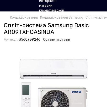
Кондиціонування
Кондиціонування Samsung
Спліт-систе
Спліт-система Samsung Basic
AR09TXHQASINUA
Артикул:
3560939246
Оставить отзыв